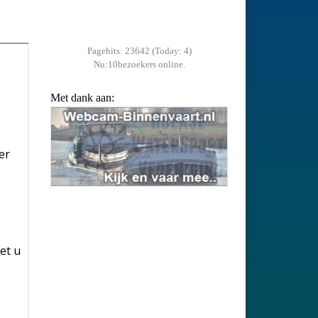
Pagehits: 23642 (Today: 4)
Nu:10bezoekers online.
Met dank aan: