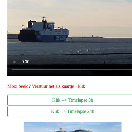
Mooi beeld? Verstuur het als kaartje
--klik--
Klik --> Timelapse 3h
Klik --> Timelapse 24h